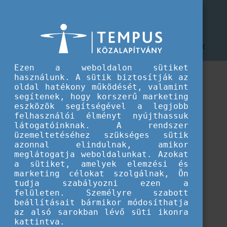
CEEPUS program
CEEPUS gyakori kérdések
CEEPUS gyakori kérdések
A CEEPUS programmal kapcsolatos gyakori kérdések
Ezen a weboldalon sütiket
használunk. A sütik biztosítják az
oldal hatékony működését, valamint
segítenek, hogy korszerű marketing
eszközök segítségével a legjobb
felhasználói élményt nyújthassuk
látogatóinknak. A rendszer
üzemeltetéséhez szükséges sütik
azonnal elindulnak, amikor
meglátogatja weboldalunkat. Azokat
a sütiket, amelyek elemzési és
marketing célokat szolgálnak, Ön
tudja szabályozni ezen a
felületen. Személyre szabott
Betöltés...
beállításait bármikor módosíthatja
az alsó sarokban lévő süti ikonra
kattintva.