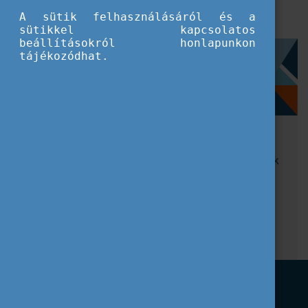
A sütik felhasználásáról és a
sütikkel kapcsolatos
beállításokról honlapunkon
Szűrés
tájékozódhat.
Általános kérdések az egyéni mobilitásról
Hallgatók egyéni mobilitása
Oktatók egyéni mobilitása
Freemover egyéni mobilitás
Hálózati pályázat és koordináció intézményeknek
Címkék
Gyakori kérdések
CEEPUS