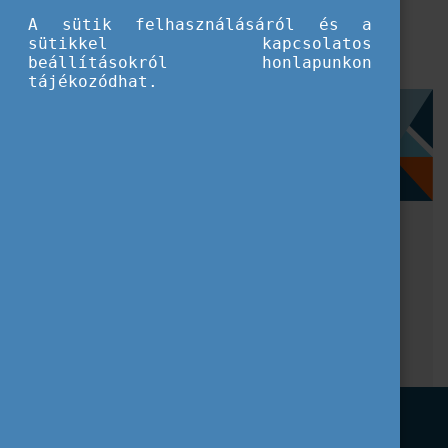
A sütik felhasználásáról és a
sütikkel kapcsolatos
beállításokról honlapunkon
tájékozódhat.
Szűrés
Általános dokumentáció
Intézmények beszámolói
Intézményi pályázatok
Kiutazói kiegészítő támogatás
Címkék
Tájékozódás
CEEPUS