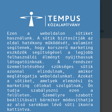
CEEPUS program
Dokumentumok támogatott pályázóknak
Dokumentumok támogatott
pályázóknak
Általános dokumentáció a támogatott pályázók részére
Ezen a weboldalon sütiket
használunk. A sütik biztosítják az
oldal hatékony működését, valamint
segítenek, hogy korszerű marketing
eszközök segítségével a legjobb
felhasználói élményt nyújthassuk
látogatóinknak. A rendszer
üzemeltetéséhez szükséges sütik
azonnal elindulnak, amikor
meglátogatja weboldalunkat. Azokat
a sütiket, amelyek elemzési és
marketing célokat szolgálnak, Ön
tudja szabályozni ezen a
felületen. Személyre szabott
beállításait bármikor módosíthatja
az alsó sarokban lévő süti ikonra
Betöltés...
kattintva.