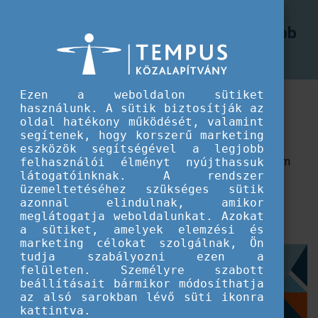
CEEPUS program
Elnyerhet egy hallgató egyszerre több
Elnyerhet egy hallgató egyszerre több ösztöndíjat is?
ösztöndíjat is?
Ezen a weboldalon sütiket
Pl. két CEEPUS ösztöndíja lehet-e egyszerre, vagy
használunk. A sütik biztosítják az
Erasmus+ ösztöndíj mellé pályázhat-e CEEPUS-ra is?
oldal hatékony működését, valamint
segítenek, hogy korszerű marketing
Nem.
eszközök segítségével a legjobb
Az ösztöndíjasok nem lehetnek egyszerre több program
felhasználói élményt nyújthassuk
látogatóinknak. A rendszer
kedvezményezettjei.
üzemeltetéséhez szükséges sütik
azonnal elindulnak, amikor
Ha mégis előfordulna ilyen eset, akkor a pályázónak az
meglátogatja weboldalunkat. Azokat
egyik ösztöndíjról le kell mondania.
a sütiket, amelyek elemzési és
marketing célokat szolgálnak, Ön
tudja szabályozni ezen a
Címkék
felületen. Személyre szabott
beállításait bármikor módosíthatja
az alsó sarokban lévő süti ikonra
Gyakori kérdések
CEEPUS
Hallgatók egyéni mobilitása
kattintva.