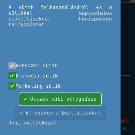
A sütik felhasználásáról és a
sütikkel kapcsolatos
beállításokról honlapunkon
tájékozódhat.
Rendszer sütik
Elemzési sütik
Impresszum
|
Használati feltételek
|
Marketing sütik
Adatvédelem
|
Kapcsolat
✔ Összes süti elfogadása
Minden jog fenntartva, 2026 © Tempus
Közalapítvány
⚙ Elfogadom a beállításokat
Fotók és illusztrációk: Európai Unió, Shutterstock,
Jogi nyilatkozat
Adobe Stock, Unsplash.com,
Font Awesome.
Keresés
Bejelent