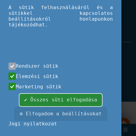
A sütik felhasználásáról és a
sütikkel kapcsolatos
beállításokról honlapunkon
tájékozódhat.
Impresszum
|
Használati feltételek
|
Adatvédelem
|
Kapcsolat
Rendszer sütik
Minden jog fenntartva, 2026 © Tempus
Elemzési sütik
Közalapítvány
Fotók és illusztrációk: Európai Unió, Shutterstock,
Marketing sütik
Adobe Stock, Unsplash.com,
Font Awesome.
✔ Összes süti elfogadása
⚙ Elfogadom a beállításokat
Jogi nyilatkozat
Keresés
Bejelent