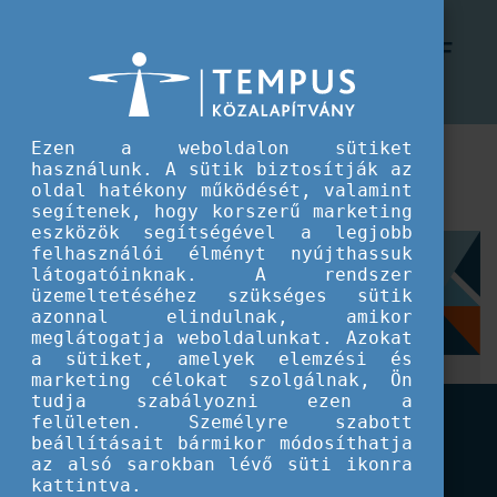
CEEPUS program
Mit jelent a traffic sheet-en az A és F
Mit jelent a traffic sheet-en az A és F betű a hónapszámok alatt?
betű a hónapszámok alatt?
Ezen a weboldalon sütiket
A = awarded
használunk. A sütik biztosítják az
oldal hatékony működését, valamint
F = free
segítenek, hogy korszerű marketing
eszközök segítségével a legjobb
felhasználói élményt nyújthassuk
Címkék
látogatóinknak. A rendszer
üzemeltetéséhez szükséges sütik
azonnal elindulnak, amikor
Gyakori kérdések
CEEPUS
meglátogatja weboldalunkat. Azokat
Hálózati pályázat és koordináció intézményeknek
a sütiket, amelyek elemzési és
marketing célokat szolgálnak, Ön
tudja szabályozni ezen a
felületen. Személyre szabott
beállításait bármikor módosíthatja
az alsó sarokban lévő süti ikonra
kattintva.