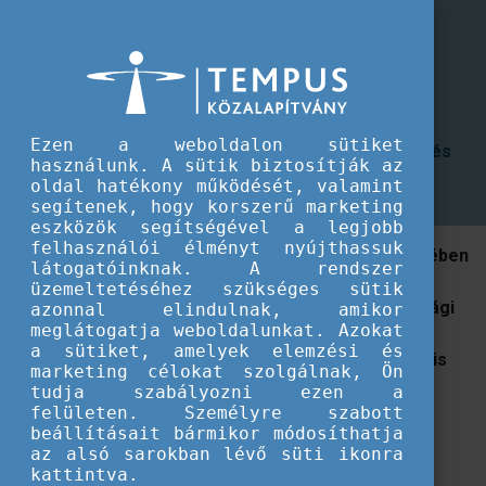
CEEPUS program
CEEPUS speciális kurzusok
CEEPUS speciális kurzusok
Pályázat nyertes vagy tartaléklistás CEEPUS
hálózatok számára speciális kurzusok (nyári
Ezen a weboldalon sütiket
egyetemek, intenzív programok) szervezésére és
használunk. A sütik biztosítják az
megvalósítására.
oldal hatékony működését, valamint
segítenek, hogy korszerű marketing
eszközök segítségével a legjobb
felhasználói élményt nyújthassuk
A Tempus Közalapítvány a CEEPUS program keretében
látogatóinknak. A rendszer
pályázatot hirdet a 2024/2025-ös tanévben nyertes
üzemeltetéséhez szükséges sütik
vagy tartaléklistás CEEPUS hálózatok magyarországi
azonnal elindulnak, amikor
meglátogatja weboldalunkat. Azokat
partneregységei számára 2024. szeptember 1. és
a sütiket, amelyek elemzési és
2025. augusztus 31. között megvalósítható speciális
marketing célokat szolgálnak, Ön
kurzusok (nyári egyetemek, intenzív programok)
tudja szabályozni ezen a
szervezésére és megvalósítására.
felületen. Személyre szabott
beállításait bármikor módosíthatja
A speciális kurzusok célja:
az alsó sarokban lévő süti ikonra
kattintva.