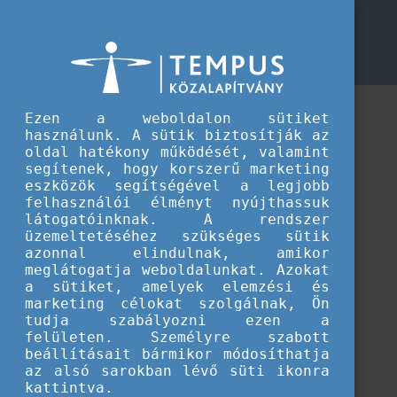
CEEPUS program
CEEPUS pályázati dokumentumok
CEEPUS pályázati dokumentumok
Ezen a weboldalon sütiket
használunk. A sütik biztosítják az
oldal hatékony működését, valamint
segítenek, hogy korszerű marketing
eszközök segítségével a legjobb
felhasználói élményt nyújthassuk
látogatóinknak. A rendszer
üzemeltetéséhez szükséges sütik
azonnal elindulnak, amikor
meglátogatja weboldalunkat. Azokat
a sütiket, amelyek elemzési és
marketing célokat szolgálnak, Ön
tudja szabályozni ezen a
Betöltés...
felületen. Személyre szabott
beállításait bármikor módosíthatja
az alsó sarokban lévő süti ikonra
kattintva.