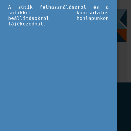
A sütik felhasználásáról és a
sütikkel kapcsolatos
Szűrés
beállításokról honlapunkon
tájékozódhat.
Speciális kurzusok
Koordinációs találkozók
Címkék
Pályázati dokumentumok
CEEPUS