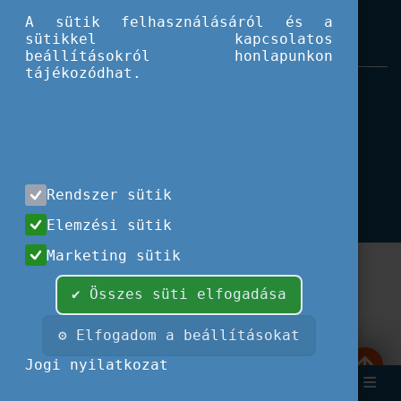
A sütik felhasználásáról és a
sütikkel kapcsolatos
beállításokról honlapunkon
tájékozódhat.
Impresszum
|
Használati feltételek
|
Adatvédelem
|
Kapcsolat
Minden jog fenntartva, 2026 © Tempus
Közalapítvány
Rendszer sütik
Fotók és illusztrációk: Európai Unió, Shutterstock,
Adobe Stock, Unsplash.com,
Font Awesome.
Elemzési sütik
Marketing sütik
✔ Összes süti elfogadása
⚙ Elfogadom a beállításokat
Jogi nyilatkozat
Keresés
Bejelent