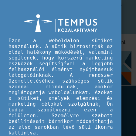
CEEPUS program
Más formanyomtatványokat is lehet használni?
Más formanyomtatványokat is lehet
használni?
Ezen a weboldalon sütiket
Nem, a letölthető formanyomtatványokat kérjük használni.
használunk. A sütik biztosítják az
oldal hatékony működését, valamint
segítenek, hogy korszerű marketing
Címkék
eszközök segítségével a legjobb
felhasználói élményt nyújthassuk
látogatóinknak. A rendszer
Gyakori kérdések
CEEPUS
Freemover egyéni mobilitás
üzemeltetéséhez szükséges sütik
azonnal elindulnak, amikor
meglátogatja weboldalunkat. Azokat
a sütiket, amelyek elemzési és
marketing célokat szolgálnak, Ön
tudja szabályozni ezen a
felületen. Személyre szabott
beállításait bármikor módosíthatja
az alsó sarokban lévő süti ikonra
kattintva.