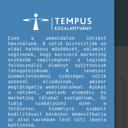
CEEPUS program
Módosított határidő a CEEPUS
Módosított határidő a CEEPUS mobilitási pályázatokkal Magyarországra érkez
mobilitási pályázatokkal
Magyarországra érkezőknek
Ezen a weboldalon sütiket
használunk. A sütik biztosítják az
oldal hatékony működését, valamint
Határidőmódosítás a Magyarországra irányuló
segítenek, hogy korszerű marketing
eszközök segítségével a legjobb
hallgatói, oktatói és munkatársi CEEPUS
felhasználói élményt nyújthassuk
mobilitásoknál.
látogatóinknak. A rendszer
üzemeltetéséhez szükséges sütik
azonnal elindulnak, amikor
A Magyarországra irányuló, hálózatokban vagy azon
meglátogatja weboldalunkat. Azokat
a sütiket, amelyek elemzési és
kívül (freemover formában ősszel csak ukrajnai
marketing célokat szolgálnak, Ön
hallgatóktól fogadunk pályázatokat!) megvalósítandó,
tudja szabályozni ezen a
rövidtávú hallgatói, oktatói és munkatársi
felületen. Személyre szabott
mobilitásokra
(az őszi félévre) a határidő
2026.
beállításait bármikor módosíthatja
az alsó sarokban lévő süti ikonra
augusztus 31-re módosult.
kattintva.