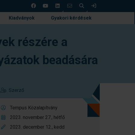
Keresés
Bejelentkezés
Kiadványok
Gyakori kérdések
yek részére a
yázatok beadására
Szerző
Tempus Közalapítvány
2023. november 27., hétfő
2023. december 12., kedd