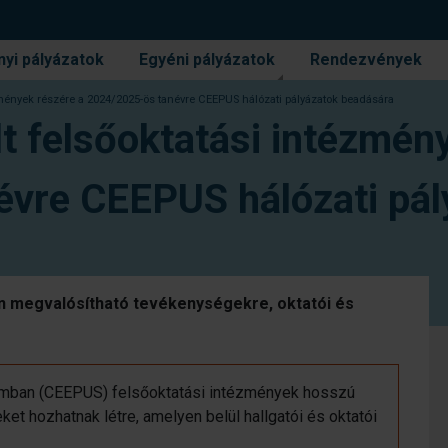
yi pályázatok
Egyéni pályázatok
Rendezvények
ézmények részére a 2024/2025-ös tanévre CEEPUS hálózati pályázatok beadására
lt felsőoktatási intézmén
vre CEEPUS hálózati pál
en megvalósítható tevékenységekre, oktatói és
amban (CEEPUS) felsőoktatási intézmények hosszú
t hozhatnak létre, amelyen belül hallgatói és oktatói