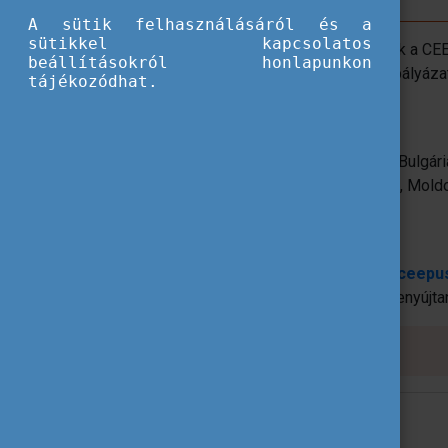
A sütik felhasználásáról és a
sütikkel kapcsolatos
Hálózati pályázat benyújtására jogosultak a C
beállításokról honlapunkon
(finanszírozási formától függetlenül). A pályá
tájékozódhat.
hálózatokhoz való csatlakozásra is.
CEEPUS országok
Albánia, Ausztria, Bosznia-Hercegovina, Bulgá
Koszovó, Lengyelország, Magyarország, Moldov
Szlovénia.
A pályázat benyújtásának menete:
Az
online
pályázatok benyújtása a
www.ceepus
a hálózatot vezető koordinátornak kell benyújtan
Pályázati határidő:
2024. január 15.
További információk