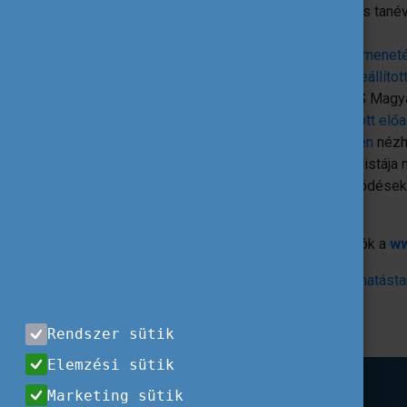
A hálózati pályázat a 2024/2025-ös tané
hallgatói cserékre szól.
A
hálózati pályázatok beadásának meneté
Központi CEEPUS Iroda által összeállítot
A Tempus Közalapítvány / CEEPUS Magyaro
pályázatíró webináriumon elhangzott előa
készített
videók pedig ezen a linken
nézh
A már működő CEEPUS hálózatok listája 
menüpont alatt, ahol az együttműködések
adatai is megtekinthetők.
A CEEPUS programról bővebb információk a
ww
A
program hazai eredményeit bemutató hatástan
nyelven is.
Rendszer sütik
Elemzési sütik
Marketing sütik