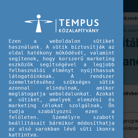
Hírek
Intézmén
CEEPUS program
Felhívás akkreditált felsőoktatási int
Felhívás akkreditá
Ezen a weboldalon sütiket
használunk. A sütik biztosítják az
oldal hatékony működését, valamint
2024/2025-ös tané
segítenek, hogy korszerű marketing
eszközök segítségével a legjobb
felhasználói élményt nyújthassuk
látogatóinknak. A rendszer
üzemeltetéséhez szükséges sütik
azonnal elindulnak, amikor
A hálózati pályázat a 2024/2025-ös tanévb
meglátogatja weboldalunkat. Azokat
a sütiket, amelyek elemzési és
hallgatói cserékre szól.
marketing célokat szolgálnak, Ön
tudja szabályozni ezen a
felületen. Személyre szabott
A Közép-európai Felsőoktatási Csereprogr
beállításait bármikor módosíthatja
távú, nemzetközi tematikus együttműködéseke
az alsó sarokban lévő süti ikonra
kattintva.
mobilitásokat valósíthatnak meg.