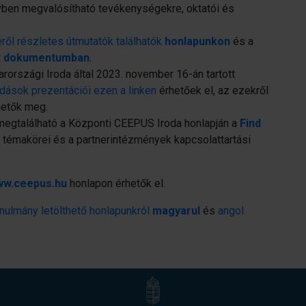
vben megvalósítható tevékenységekre, oktatói és
ről részletes útmutatók találhatók
honlapunkon
és a
t
dokumentumban
.
rszági Iroda által 2023. november 16-án tartott
dások prezentációi ezen a linken
érhetőek el, az ezekről
etők meg.
megtalálható a Központi CEEPUS Iroda honlapján a
Find
 témakörei és a partnerintézmények kapcsolattartási
w.ceepus.hu
honlapon érhetők el.
ulmány letölthető honlapunkról
magyarul
és
angol