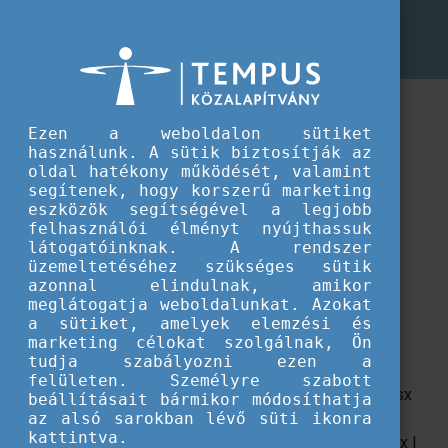
CEEPUS program
Dokumentumok támogatott pályázóknak
Kiutazói kiegészítő támogatás
Kiutazói kiegészítő támogatás
Adatkezelési tájékoztató
(pdf | 0,28 MB)
Ezen a weboldalon sütiket
használunk. A sütik biztosítják az
Tájékoztatás CEEPUS kiutazói kiegészítő
oldal hatékony működését, valamint
támogatásokról 2026/2027
(docx | 21 kB)
segítenek, hogy korszerű marketing
Tájékoztatás CEEPUS kiutazói kiegészítő
eszközök segítségével a legjobb
támogatásokról 2025/2026
(docx | 19.93 kB)
felhasználói élményt nyújthassuk
látogatóinknak. A rendszer
üzemeltetéséhez szükséges sütik
Esélyegyenlőségi pályázati felhívás 2026/2027
azonnal elindulnak, amikor
(docx | 50.48 kB)
meglátogatja weboldalunkat. Azokat
Esélyegyenlőségi pályázati felhívás 2025/2026
a sütiket, amelyek elemzési és
marketing célokat szolgálnak, Ön
(docx | 50.09 kB)
tudja szabályozni ezen a
felületen. Személyre szabott
Esélyegyenlőségi pályázati űrlap 2026/2027
(xlsx
beállításait bármikor módosíthatja
az alsó sarokban lévő süti ikonra
|63.78 kB)
kattintva.
Esélyegyenlőségi pályázati űrlap 2025/2026
(xlsx |